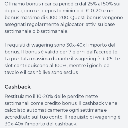
Offriamo bonus ricarica periodici dal 25% al 50% sui
depositi, con un deposito minimo di €10-20 e un
bonus massimo di €100-200. Questi bonus vengono
assegnati regolarmente ai giocatori attivi su base
settimanale o bisettimanale.
I requisiti di wagering sono 30x-40x l'importo del
bonus. Il bonus è valido per 7 giorni dall'accredito.
La puntata massima durante il wagering è di €5. Le
slot contribuiscono al 100%, mentre i giochi da
tavolo e il casinò live sono esclusi.
Cashback
Restituiamo il 10-20% delle perdite nette
settimanali come credito bonus. Il cashback viene
calcolato automaticamente ogni settimana e
accreditato sul tuo conto. Il requisito di wagering è
30x-40x l'importo del cashback.