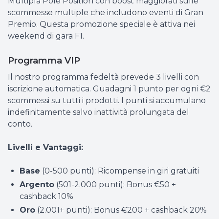
Multipla Pole Position con boost maggiorati sulle
scommesse multiple che includono eventi di Gran
Premio. Questa promozione speciale è attiva nei
weekend di gara F1.
Programma VIP
Il nostro programma fedeltà prevede 3 livelli con
iscrizione automatica. Guadagni 1 punto per ogni €2
scommessi su tutti i prodotti. I punti si accumulano
indefinitamente salvo inattività prolungata del
conto.
Livelli e Vantaggi:
Base
(0-500 punti): Ricompense in giri gratuiti
Argento
(501-2.000 punti): Bonus €50 +
cashback 10%
Oro
(2.001+ punti): Bonus €200 + cashback 20%