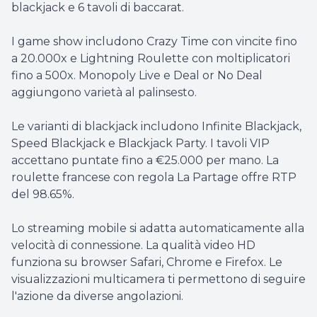
blackjack e 6 tavoli di baccarat.
I game show includono Crazy Time con vincite fino
a 20.000x e Lightning Roulette con moltiplicatori
fino a 500x. Monopoly Live e Deal or No Deal
aggiungono varietà al palinsesto.
Le varianti di blackjack includono Infinite Blackjack,
Speed Blackjack e Blackjack Party. I tavoli VIP
accettano puntate fino a €25.000 per mano. La
roulette francese con regola La Partage offre RTP
del 98.65%.
Lo streaming mobile si adatta automaticamente alla
velocità di connessione. La qualità video HD
funziona su browser Safari, Chrome e Firefox. Le
visualizzazioni multicamera ti permettono di seguire
l'azione da diverse angolazioni.