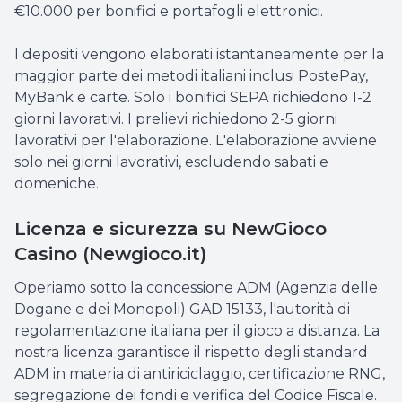
€10.000 per bonifici e portafogli elettronici.
I depositi vengono elaborati istantaneamente per la
maggior parte dei metodi italiani inclusi PostePay,
MyBank e carte. Solo i bonifici SEPA richiedono 1-2
giorni lavorativi. I prelievi richiedono 2-5 giorni
lavorativi per l'elaborazione. L'elaborazione avviene
solo nei giorni lavorativi, escludendo sabati e
domeniche.
Licenza e sicurezza su NewGioco
Casino (Newgioco.it)
Operiamo sotto la concessione ADM (Agenzia delle
Dogane e dei Monopoli) GAD 15133, l'autorità di
regolamentazione italiana per il gioco a distanza. La
nostra licenza garantisce il rispetto degli standard
ADM in materia di antiriciclaggio, certificazione RNG,
segregazione dei fondi e verifica del Codice Fiscale.