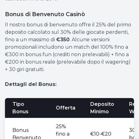
Bonus di Benvenuto Casinò
Il nostro bonus di benvenuto offre il 25% del primo
deposito calcolato sul 30% delle giocate perdenti,
fino a un massimo di
€350
. Alcune versioni
promozionali includono un match del 100% fino a
€300 in bonus fun (crediti non prelevabili) + fino a
€200 in bonus reale (prelevabile dopo il wagering)
+ 30 giri gratuiti.
Dettagli del Bonus:
Tipo
Deposito
Req
Offerta
Bonus
Minimo
Wag
25%
Bonus
30x
fino a
€10-€20
Benvenuto
bon