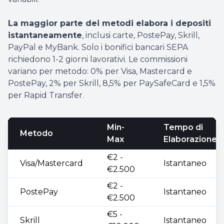
La maggior parte dei metodi elabora i depositi
istantaneamente
, inclusi carte, PostePay, Skrill,
PayPal e MyBank. Solo i bonifici bancari SEPA
richiedono 1-2 giorni lavorativi. Le commissioni
variano per metodo: 0% per Visa, Mastercard e
PostePay, 2% per Skrill, 8,5% per PaySafeCard e 1,5%
per Rapid Transfer.
Min-
Tempo di
Metodo
Max
Elaborazione
€2 -
Visa/Mastercard
Istantaneo
€2.500
€2 -
PostePay
Istantaneo
€2.500
€5 -
Skrill
Istantaneo