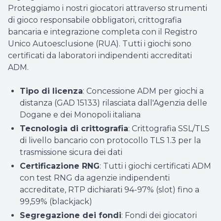
Proteggiamo i nostri giocatori attraverso strumenti
di gioco responsabile obbligatori, crittografia
bancaria e integrazione completa con il Registro
Unico Autoesclusione (RUA). Tutti i giochi sono
certificati da laboratori indipendenti accreditati
ADM.
Tipo di licenza
: Concessione ADM per giochi a
distanza (GAD 15133) rilasciata dall'Agenzia delle
Dogane e dei Monopoli italiana
Tecnologia di crittografia
: Crittografia SSL/TLS
di livello bancario con protocollo TLS 1.3 per la
trasmissione sicura dei dati
Certificazione RNG
: Tutti i giochi certificati ADM
con test RNG da agenzie indipendenti
accreditate, RTP dichiarati 94-97% (slot) fino a
99,59% (blackjack)
Segregazione dei fondi
: Fondi dei giocatori