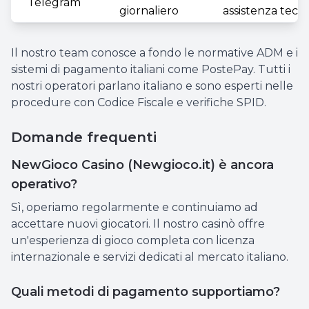
Telegram
giornaliero
assistenza tecn
Il nostro team conosce a fondo le normative ADM e i
sistemi di pagamento italiani come PostePay. Tutti i
nostri operatori parlano italiano e sono esperti nelle
procedure con Codice Fiscale e verifiche SPID.
Domande frequenti
NewGioco Casino (Newgioco.it) è ancora
operativo?
Sì, operiamo regolarmente e continuiamo ad
accettare nuovi giocatori. Il nostro casinò offre
un'esperienza di gioco completa con licenza
internazionale e servizi dedicati al mercato italiano.
Quali metodi di pagamento supportiamo?