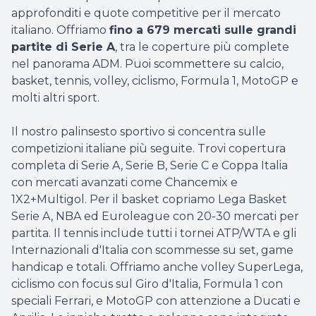
approfonditi e quote competitive per il mercato
italiano. Offriamo
fino a 679 mercati sulle grandi
partite di Serie A
, tra le coperture più complete
nel panorama ADM. Puoi scommettere su calcio,
basket, tennis, volley, ciclismo, Formula 1, MotoGP e
molti altri sport.
Il nostro palinsesto sportivo si concentra sulle
competizioni italiane più seguite. Trovi copertura
completa di Serie A, Serie B, Serie C e Coppa Italia
con mercati avanzati come Chancemix e
1X2+Multigol. Per il basket copriamo Lega Basket
Serie A, NBA ed Euroleague con 20-30 mercati per
partita. Il tennis include tutti i tornei ATP/WTA e gli
Internazionali d'Italia con scommesse su set, game
handicap e totali. Offriamo anche volley SuperLega,
ciclismo con focus sul Giro d'Italia, Formula 1 con
speciali Ferrari, e MotoGP con attenzione a Ducati e