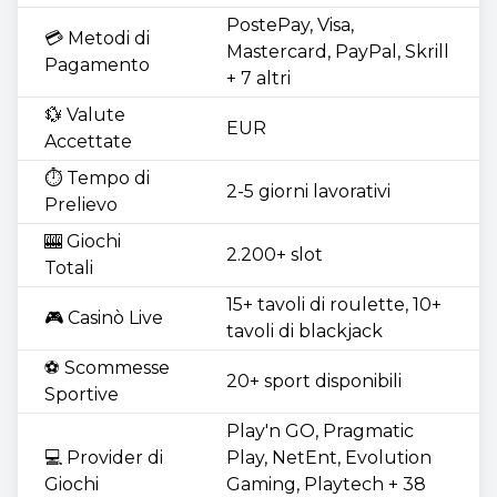
PostePay, Visa,
💳 Metodi di
Mastercard, PayPal, Skrill
Pagamento
+ 7 altri
💱 Valute
EUR
Accettate
⏱️ Tempo di
2-5 giorni lavorativi
Prelievo
🎰 Giochi
2.200+ slot
Totali
15+ tavoli di roulette, 10+
🎮 Casinò Live
tavoli di blackjack
⚽ Scommesse
20+ sport disponibili
Sportive
Play'n GO, Pragmatic
💻 Provider di
Play, NetEnt, Evolution
Giochi
Gaming, Playtech + 38