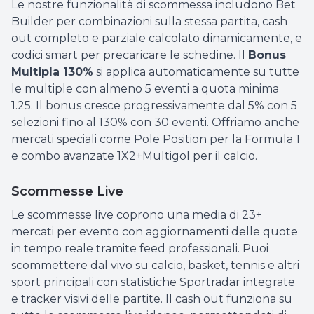
Le nostre funzionalità di scommessa includono Bet
Builder per combinazioni sulla stessa partita, cash
out completo e parziale calcolato dinamicamente, e
codici smart per precaricare le schedine. Il
Bonus
Multipla 130%
si applica automaticamente su tutte
le multiple con almeno 5 eventi a quota minima
1.25. Il bonus cresce progressivamente dal 5% con 5
selezioni fino al 130% con 30 eventi. Offriamo anche
mercati speciali come Pole Position per la Formula 1
e combo avanzate 1X2+Multigol per il calcio.
Scommesse Live
Le scommesse live coprono una media di 23+
mercati per evento con aggiornamenti delle quote
in tempo reale tramite feed professionali. Puoi
scommettere dal vivo su calcio, basket, tennis e altri
sport principali con statistiche Sportradar integrate
e tracker visivi delle partite. Il cash out funziona su