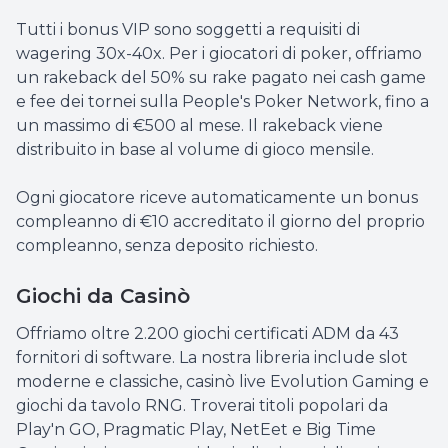
Tutti i bonus VIP sono soggetti a requisiti di
wagering 30x-40x. Per i giocatori di poker, offriamo
un rakeback del 50% su rake pagato nei cash game
e fee dei tornei sulla People's Poker Network, fino a
un massimo di €500 al mese. Il rakeback viene
distribuito in base al volume di gioco mensile.
Ogni giocatore riceve automaticamente un bonus
compleanno di €10 accreditato il giorno del proprio
compleanno, senza deposito richiesto.
Giochi da Casinò
Offriamo oltre 2.200 giochi certificati ADM da 43
fornitori di software. La nostra libreria include slot
moderne e classiche, casinò live Evolution Gaming e
giochi da tavolo RNG. Troverai titoli popolari da
Play'n GO, Pragmatic Play, NetEet e Big Time