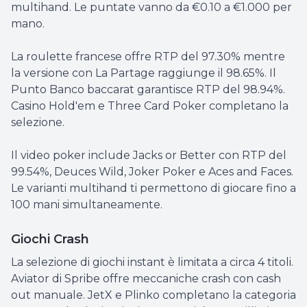
multihand. Le puntate vanno da €0.10 a €1.000 per
mano.
La roulette francese offre RTP del 97.30% mentre
la versione con La Partage raggiunge il 98.65%. Il
Punto Banco baccarat garantisce RTP del 98.94%.
Casino Hold'em e Three Card Poker completano la
selezione.
Il video poker include Jacks or Better con RTP del
99.54%, Deuces Wild, Joker Poker e Aces and Faces.
Le varianti multihand ti permettono di giocare fino a
100 mani simultaneamente.
Giochi Crash
La selezione di giochi instant è limitata a circa 4 titoli.
Aviator di Spribe offre meccaniche crash con cash
out manuale. JetX e Plinko completano la categoria