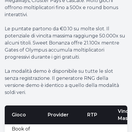
Megaways, Cluster Pays e cascate. Molti giochi
offrono moltiplicatori fino a 500x e round bonus
interattivi.
Le puntate partono da €0.10 su molte slot. Il
potenziale di vincita massima raggiunge 50.000x su
alcuni titoli. Sweet Bonanza offre 21.100x mentre
Gates of Olympus accumula moltiplicatori
progressivi durante i giri gratuiti.
La modalità demo è disponibile su tutte le slot
senza registrazione. Il generatore RNG della
versione demo è identico a quello della modalità
soldi veri.
Vinci
Gioco
Provider
RTP
Mass
Book of