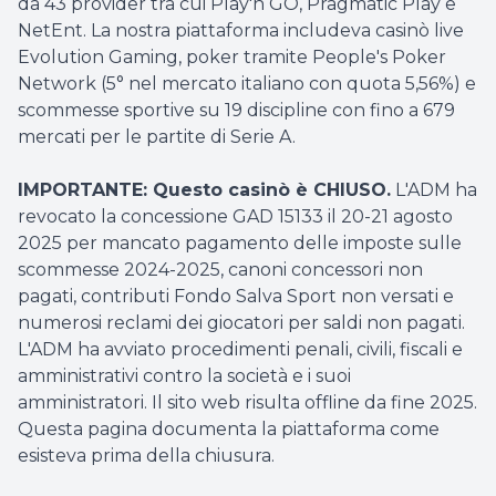
da 43 provider tra cui Play'n GO, Pragmatic Play e
NetEnt. La nostra piattaforma includeva casinò live
Evolution Gaming, poker tramite People's Poker
Network (5° nel mercato italiano con quota 5,56%) e
scommesse sportive su 19 discipline con fino a 679
mercati per le partite di Serie A.
IMPORTANTE: Questo casinò è CHIUSO.
L'ADM ha
revocato la concessione GAD 15133 il 20-21 agosto
2025 per mancato pagamento delle imposte sulle
scommesse 2024-2025, canoni concessori non
pagati, contributi Fondo Salva Sport non versati e
numerosi reclami dei giocatori per saldi non pagati.
L'ADM ha avviato procedimenti penali, civili, fiscali e
amministrativi contro la società e i suoi
amministratori. Il sito web risulta offline da fine 2025.
Questa pagina documenta la piattaforma come
esisteva prima della chiusura.