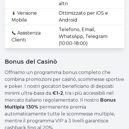
altri
📱 Versione
Ottimizzato per iOS e
Mobile
Android
Telefono, Email,
📞 Assistenza
WhatsApp, Telegram
Clienti
(10:00-18:00)
Bonus del Casinò
Offriamo un programma bonus completo che
combina promozioni per casinò, scommesse sportive
e poker. I nostri giocatori beneficiano di depositi
minimi ultra-bassi da
€1-2
, tra i più accessibili nel
mercato italiano regolamentato. Il nostro
Bonus
Multipla 130%
permanente premia
automaticamente tutte le scommesse multiple,
mentre il programma VIP a 3 livelli garantisce
cashback fino al 20%.